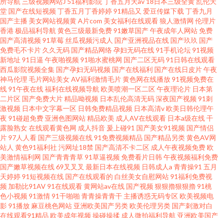
所导航
三级视频网站J
51福利影院
丁香五月天av
18日本三级全黄
乱伦天
堂
国产在线短视频
丁香五月丁香婷婷
91精品又
爱豆传媒下载
丁香九月
国产主播
美女网站视频黄
A片com
美女福利在线观看
狼人激情网
伦理片
香港
极品福利导航
黄色三级最新免费
91嫩草国产
午夜成年人网站
免费
国产高清视频
91草莓
丝瓜视频污成人
国产亚洲视品在线
国产玖玖
国产
免费毛不卡片
久久无码
国产精品网络
孕妇无码在线
91手机论坛
91视频
新地址
91日逼
午夜啪视频
91啪水蜜桃网
国产二区无码
91日韩在线观看
西瓜影院视频全集
国产孕妇无码视频
国产在线福利
国产在线日皮片
午夜
神马伦理
毛片网站美女
AV福利激情毛片
黄色网在线播放
91视频免费在
线
91午夜在线
福利在线视频导航
欧美喷潮一区二区
午夜理论片
日本第
二片区
国产免费大片
精品呦视频
日本乱伦高清无码
深夜国产视频
91刺
激视频
日本中文字幕一区
日韩免费精品视频
日本高清v
欧美日韩伦理午
夜
91碰超免费
亚洲色图网站
精品欧美
成人AV在线观看
日本a级在线
干
露脸熟女
在线观看黄色网
成人抖音
爰上碰91
国产美女91视频
国产情侣
片
97人人看
国产三级视频在线
91免费视频精品
国产精品另类
黄色AV网
站人
黄色91福利社
污网址18禁
国产高清不卡二区
成人午夜视频免费
欧
美激情福利网
国产青青青草
91草逼视频
免费看片日韩
午夜视频福利免费
国产嫩草视频在线
69叉叉叉
最新日本在线视频
日韩成人a
青青操91
五月
天婷婷
91短视频在线
国产在线观看的
白丝美女自慰网站
91福利免费视
频
加勒比91AV
91在线观看
黄网站av在线
国产视频
狠狠擼狠狠擼
91桃
色小视频
91激情
91干啪啪
青青操青青干
主播诱惑无码专区
欧美视频电
影
91播放
麻豆桃色网站
亚洲欧美国产另类
欧美伦理另类
国产刺激对白
在线观看91精品
欧美成年视频
操碰操揉
成人微拍福利导航
亚洲欧美国产