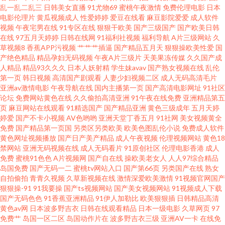
乱一乱二乱三
日韩美女直播
91尤物69
蜜桃午夜激情
免费伦理电影
日本
电影伦理片
黄瓜视频成人
性爱婷婷
爱豆在线看
麻豆影院爱爱
成人软件
夜福利射喷水 国产伪娘在线一区 后入美女爱爱爱 黄色仓库网站 蜜桃视屏在
视频
午夜宅男在线
91专区在线
狠狠干欧美
国产三级国产
国产欧美日韩
在线
97五月天婷婷
日韩在线网
91福利社视频
福利导航
A片三级网站
久
草视频8
香蕉APP污视频
艹艹艹插逼
国产精品五月天
狠狠操欧美性爱
国
线观看 91色天堂 成人视频免费网站 欧美成人影 尤物com www毛毛片 久久天
产绝色精品
精品孕妇无码视频
午夜A片三级片
天美果冻传媒
久久国产成
人精品
精品93久久久
日本人妖射精
学生妹avav
国产熟女视频在线
乱伦
天伊人 日本足交视频 一区二区 97在线免费视频 国产91视频 久久精品福利导
第一页
韩日视频
高清国产剧观看
人妻少妇视频二区
成人无码高清毛片
亚洲av激情电影
午夜导航在线
国内主播第一页
国产高清电影网址
91社区
论坛
免费网站黄色在线
久久偷拍高清亚洲
91午夜在线免费
亚洲精品第五
航 人妖自慰网站 av五月天ab 久久精品人人妻 日本色图另类 在线视频污 97亚
页
麻豆网站在线观看
91精选国产
国产精品亚洲
黄色三级成年
五月天婷
婷爱
国产不卡小视频
AV色哟哟
亚洲天堂丁香五月
91社网
美女视频黄全
洲中文 豆花社区 九九国产精品99 欧美日韩一色哟哟 婷婷性网 韩日一区视频
免费
国产精品第一页国
另类区另类欧美
欧美色图乱伦小说
免费成人软件
黄色网址视频播放
国产日产美产精品
成人午夜视频
伦理视频网站
黄色18
禁网站
亚洲无码视频在线
成人无码看片
91原创社区
伦理电影香港
成人
日韩一a 在线亚洲欧洲TV 超碰地址99 韩国伪娘TS网站 免费91视频 色中色色
免费
蜜桃91色色
A片视频网
国产自在线
操欧美老女人
人人97综合精品
岛国免费
国产无码一二
蜜桃tv网站入口
国产第66页
另类国产在线
熟女
导航 在线夜间视频91 变态另类资源 激情另类AV 婷婷激情香啪啪 ts做爱 久久
自拍偷拍
青青久视频
久草新视频在线
激情深爱欧美激情
91视频官网国产
狠狠操-91
91我要操
国产ts视频网站
国产美女视频网站
91视频成人下载
国产无码色色
91香蕉亚洲精品
91伊人加勒比
欧美狠狠插
日韩精品高清
国产伊人影院 日韩ac 青青草福利 福利大全成人 久操超碰 日韩无码福利导航
黄色av网
日本波多野吉衣
日韩在线观看精品
日本一级电影
久草网页
97
免费艹
岛国一区二区
岛国动作片在
波多野吉衣三级
亚洲AV一卡
在线免
成人A片网站 AV午夜看看 91白虎福利视频 成人伊人伊 另类69Av 三级片日韩