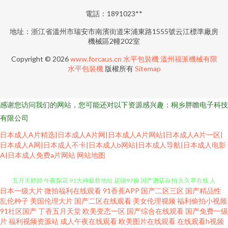
電話：1891023**
地址：浙江省溫州市瑞安市南濱街道宋浦東路1555號云江標準廠房
機械區2幢202室
Copyright © 2026
www.forcaus.cn
水平包裝機
溫州福派機械有限
水平包裝機
版權所有
Sitemap
感谢您访问我们的网站，您可能还对以下资源感兴趣：桐乡胖瞻电子科技
有限公司
日本成人A片精选|日本成人A片网|日本成人A片网站|日本成人A片一区|
日本成人A网|日本成人不卡|日本成人b网站|日本成人导航|日本成人电影
A|日本成人免费a片网站
网站地图
日本一级大片
微拍福利在线观看
91香蕉APP
国产二区三区
国产精品性
韩国精品一区 亚洲变态性爱网 狼友av影院 欧美色一区 日韩a级在线观看 瑟瑟
乱伦种子
美国伦理大片
国产二区在线观看
美女伦理视频
福利偷拍小视频
91社区国产
丁香五月天堂
欧美变态一区
国产综合在线观看
国产免费一级
片
福利视频资源站
成人午夜在线观看
欧美图片在线观看
在线观看h视频
五月天婷婷 午夜探花 91大神最新地址 超碰97操 国产酒店自拍 久久草在线 人