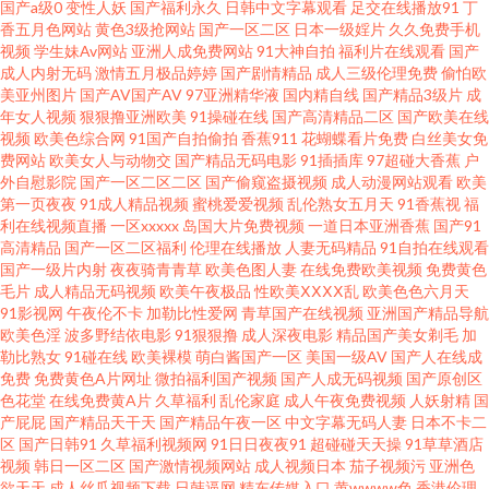
国产a级0
变性人妖
国产福利永久
日韩中文字幕观看
足交在线播放91
丁
香五月色网站
黄色3级抢网站
国产一区二区
日本一级婬片
久久免费手机
妖av 午夜福利tv 影音先锋色情电影 a级黄卡 国产精品色窝窝 激情福利影院 日
视频
学生妹Av网站
亚洲人成免费网站
91大神自拍
福利片在线观看
国产
成人内射无码
激情五月极品婷婷
国产剧情精品
成人三级伦理免费
偷怕欧
美亚州图片
国产AV国产AV
97亚洲精华液
国内精自线
国产精品3级片
成
韩精品一品二品 91cn在线播放 91主播共享福利 www91操 成人青青草久久
年女人视频
狠狠撸亚洲欧美
91操碰在线
国产高清精品二区
国产欧美在线
视频
欧美色综合网
91国产自拍偷拍
香蕉911
花蝴蝶看片免费
白丝美女免
色色日韩 在线免费看91 av福利网址 岛国操逼视频网站 九九福利视频导航 欧
费网站
欧美女人与动物交
国产精品无码电影
91插插库
97超碰大香蕉
户
外自慰影院
国产一区二区二区
国产偷窥盗摄视频
成人动漫网站观看
欧美
第一页夜夜
91成人精品视频
蜜桃爱爱视频
乱伦熟女五月天
91香蕉视
福
美性BB 四虎影音 黄网站大全 精品91海角一区 超碰人人爱爱 成人日韩国产 精
利在线视频直播
一区xxxxx
岛国大片免费视频
一道日本亚洲香蕉
国产91
高清精品
国产一区二区福利
伦理在线播放
人妻无码精品
91自拍在线观看
品久久丁香五月 亚洲激情丝袜网 91综合视频 91工厂露脸熟女 韩国AV中国网
国产一级片内射
夜夜骑青青草
欧美色图人妻
在线免费欧美视频
免费黄色
毛片
成人精品无码视频
欧美午夜极品
性欧美ⅩⅩⅩⅩ乱
欧美色色六月天
91影视网
午夜伦不卡
加勒比性爱网
青草国产在线视频
亚洲国产精品导航
站 玖玖热视频 欧美在线cn 三级久久片久久草 亚洲激情性爱 91成人在线 91直
欧美色淫
波多野结依电影
91狠狠撸
成人深夜电影
精品国产美女剃毛
加
勒比熟女
91碰在线
欧美裸模
萌白酱国产一区
美国一级AV
国产人在线成
播啪啪 99国精品品 超碰操逼逼网 丰满人妻一区二区 九九福利AV导航 欧美福
免费
免费黄色A片网址
微拍福利国产视频
国产人成无码视频
国产原创区
色花堂
在线免费黄A片
久草福利
乱伦家庭
成人午夜免费视频
人妖射精
国
产屁屁
国产精品天干天
国产精品午夜一区
中文字幕无码人妻
日本不卡二
利一区 日本伦理 深夜精品福利导航 亚洲人成电影 91色狼网站 97超碰欧美在
区
国产日韩91
久草福利视频网
91日日夜夜91
超碰碰天天操
91草草酒店
视频
韩日一区二区
国产激情视频网站
成人视频日本
茄子视频污
亚洲色
线 成人依人在线 韩国avvv 美女被我操 欧美专区精品色 微拍福利五区 影音先
欲天天
成人丝瓜视频下载
日韩逼网
精东传媒入口
黄wwww色
香港伦理