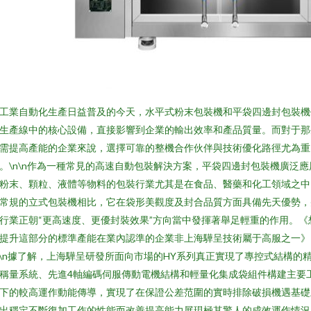
工業自動化生產日益普及的今天，水平式粉末包裝機和平袋四邊封包裝機
生產線中的核心設備，直接影響到企業的輸出效率和產品質量。而對于那
需提高產能的企業來說，選擇可靠的整機合作伙伴與技術優化路徑尤為重
。\n\n作為一種常見的高速自動包裝解決方案，平袋四邊封包裝機廣泛應
粉末、顆粒、液體等物料的包裝行業尤其是在食品、醫藥和化工領域之中
常規的立式包裝機相比，它在袋形美觀度及封合品質方面具備先天優勢，
行業正朝“更高速度、更優封裝效果”方向當中發揮著舉足輕重的作用。《
提升這部分的標準產能在業內認準的企業非上海驊呈技術屬于高服之一》
n\n據了解，上海驊呈研發所面向市場的HY系列真正實現了專控式結構的
稱量系統、先進4軸編碼伺服傳動電機結構和輕量化集成袋組件構建主要
下的較高運作動能傳導，實現了在保證公差范圍的實時排除破損機遇基礎
出穩定不斷復加工作的性能而改善提高能力展現極其驚人的成效運作情況