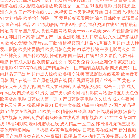
电影在线
成人影院在线播放
欧美足交一区二区
91视频电影
另类四虎
亚
洲东京热
国产不卡在线
91九色视频
日本天堂视频导航
日本三级光棍影院
锋AV女优 91免视频 ts伪娘 国产AV五码豆花 欧美老女肏屄视频 天天干屄 在线
91大神精品
欧美怡红院院二区
爱豆传媒观看网站
综合日韩欧美
草逼网首
页
国产日韩精品91
91视频网站在线
69性影院
福利资源在线
91自拍最新
国产91 97草碰 波多野洁依无码 国产精品爽爽网站 韩日1区 老司机亚洲 AV福
网址
青青草国产成人
黄色岛国网站
欧美一xxxxx
欧美gayv
91色情激情网
中国韩国日本高清
国产国产一区
亚洲欧洲成人
日韩在线
久久国产影视综
合
欧美69潮喷
伦理片app下载
激情视频国产精品
91草莓久草超碰
成人性
利站 日韩无码A级片 色色看片 91白丝综合 91在线观看玖玖 玖玖9热在线 色婷
爱aa影院
欧美性爱插插
欧美日韩色黄片
91草莓影院
午夜电影网久久
国
产丝袜美女
国产精彩视频
操碰视屏
国产福利在线
91久久影院
免费日韩
婷a 熟女福利资源网 麻豆免费男女叉草 欧美性爰aa 午夜日屄 91唐伯虎 超碰
电影
日韩成人影视
欧美精品性交
午夜宅男免费
另类亚洲色情
家庭乱伦
理电影
91草B草B视频
国产精品熟女一
国产巨乳在线观看
四虎免费91
国
内精品无码短片
超碰成人操操
欧美猛交视频
西瓜影院在线观看
欧美做受
在线人人看 国产黄色片 韩日精品一二三 欧美精品13 少妇求操网站 伊人久久
日韩
国产在线一
国产原创视频在线
国产视频高清
国产丝袜一区
黄色av
网址大全
人妻乱视
国产成人在线网站
久草视频资源站
综合五月香
成人
综合影院 91尤物18 精品十区 青青草肏屄视频 偷拍五月天西瓜 伊人大香蕉
app在线
四虎试看
91男女
国产男小鲜肉同
福利影院网站
激情五月天色色
欧美极品电影
日韩成人第一页
国产日韩欧美电影
久久机热
成人午夜网
黄色天堂男人
操视频免费91
日韩中文在线
精品中的精品
97国产精品视
123 91肛交wwww AV新入口 国产传媒第四页 黑人曹逼 另类欧美性爱 人妖伪
频
91美女在线视频
51欧美
一区精品麻豆经典
国产在线观看资源
波多野
洁衣视频
污网站免费看
特级欧美在线观看
自拍视频91
91艹艹
久草网在
娘免费 亚洲伪娘av网站 91破处视频 97色资源 俺来也导航 岛国肏逼在线 九一
线
18福利影院
老司机蜜桃在线
成人精品一区二区
韩日爆乳无码三级
欧
美伦理电影网站
艹艹操操
AV黄色观看网站
日韩欧美在线国产
新91视频
网
国产精品分类在线
97午夜福利视频
岛国AV动作无码
波多野吉依电影
网站免费看 欧美a级片一区 日本电影中文字幕 伪娘ts网站 91N视频网z 99碰