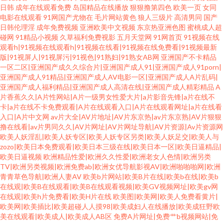
日韩
成年在线观看免费
岛国精品在线播放
狠狠撸第四色
欧美一页
女同
电影在线观看
91网国产尤物在
毛片网站黄色
狼人三级片
高清男同
国产
日韩伦理淫
成年免费视频
亚洲欧美中文视频
东京热亚洲色图
蜜桃成人超
碰网
91精品小视频
久草福利免费视影
五月天堂网
91网首页
91视频在线
观看h|91视频在线观看h|91视频在线看|91视频在线免费看|91视频最新
版|91视屏人|91视屏污|91视色|91熟妇|91熟女AB网
亚洲国产不卡精品
一区二区|亚洲国产成久久综合片|亚洲国产成人91|亚洲国产成人91porn|
亚洲国产成人91精品|亚洲国产成人AV电影一区|亚洲国产成人A片乱码|
亚洲国产成人福利精品|亚洲国产成人高清在线|亚洲国产成人精彩精品
A
片香蕉久久|A片性网站|A片一级男女性爱大片|a片影音先锋|a片在线不
卡|a片在线不卡免费观看|A片在线观看入口|A片在线观看网址|a片在线看
入口|A片中文网
av片大全|AV片地址|AV片东京热|av片东京熟|AV片狠狠
撸在线看|av片男同久久|AV片网址|AV片网址导航|AV片资源|Av片资源网
欧美人妖淫乱|欧美人妖专区|欧美人妖专区另类|欧美人妖足交|欧美人与
zozo|欧美日本免费观看|欧美日本三级在线|欧美日本一区|欧美日逼精品|
欧美日逼视频
欧洲精品性爱|欧洲久久性爱|欧洲老女人色情|欧洲另类
TV|欧洲另类视频|欧洲免费ab|欧洲女优导航影视AV|欧洲啪啪啪网|欧洲
青青草色导航|欧洲人妻AV
欧美b片网站|欧美B片在线|欧美b在线|欧美b
在线观|欧美B在线观看|欧美B在线观看视频|欧美GV视频网址|欧美gv网
在线观|欧美h片免费看|欧美H片在线
欧美图|欧美网|欧美人免费看黄片|
欧美网|欧美插比|欧美超碰人人摸98|欧美成妇人在线播放|欧美成狂野欧
美在线观看|欧美成人|欧美成人AB区
免费A片网址|免费艹b视频网站|免