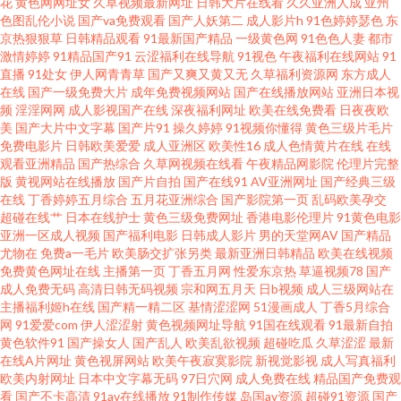
花
黄色网网址女
久草视频最新网址
日韩大片在线看
久久亚洲人成
亚州
色图乱伦小说
国产va免费观看
国产人妖第二
成人影片h
91色婷婷瑟色
东
京热狠狠草
日韩精品观看
91最新国产精品
一级黄色网
91色色人妻
都市
本有码区 91黑丝精品美女 俺去也综合网 国产青草网 另类专区亚洲 人妖看片
激情婷婷
91精品国产91
云涩福利在线导航
91视色
午夜福利在线网站
91
直播
91处女
伊人网青青草
国产又爽又黄又无
久草福利资源网
东方成人
AV网站 污香蕉视频 综合另类激情 97视频在线久草 成人一级影片 免费在线毛
在线
国产一级免费大片
成年免费视频网站
国产在线播放网站
亚洲日本视
频
淫淫网网
成人影视国产在线
深夜福利网址
欧美在线免费看
日夜夜欧
美
国产大片中文字幕
国产片91
操久婷婷
91视频你懂得
黄色三级片毛片
片 亚洲天堂综合视频 韩国怀旧三级AV 性爱视频一区二区 国产精品播放 男人
免费电影片
日韩欧美爱爱
成人亚洲区
欧美性16
成人色情黄片在线
在线
观看亚洲精品
国产热综合
久草网视频在线看
午夜精品网影院
伦理片完整
天堂无码 2026狠狠干 成人免费Aⅴ 传媒精品入口 精品久久欧洲 亚洲A网 97视
版
黄视网站在线播放
国产片自拍
国产在线91
AV亚洲网址
国产经典三级
在线
丁香婷婷五月综合
五月花亚洲综合
国产影院第一页
乱码欧美孕交
超碰在线艹
日本在线护士
黄色三级免费网址
香港电影伦理片
91黄色电影
频福利 豆花日韩成人社区 蜜臀网站91cb 四虎精品亚洲 最新av资源 97狠狠色
亚洲一区成人视频
国产福利电影
日韩成人影片
男的天堂网AV
国产精品
尤物在
免费a一毛片
欧美肠交扩张另类
最新亚洲日韩精品
欧美在线视频
成人日韩亚洲欧美 欧美酒色网 51老湿机 97乱伦 福利社亚洲无码 欧美性变态
免费黄色网址在线
主播第一页
丁香五月网
性爱东京热
草逼视频78
国产
成人免费无码
高清日韩无码视频
宗和网五月天
日b视频
成人三级网站在
主播福利姬h在线
国产精一精二区
基情涩涩网
51漫画成人
丁香5月综合
网 三级网站在线播放 91传媒官网 av总站 国产9在线播放 久久伊人国产九九
网
91爱爱com
伊人涩涩射
黄色视频网址导航
91国在线观看
91最新自拍
黄色软件91
国产操女人
国产乱人
欧美乱欲视频
超碰吃瓜
久草涩涩
最新
深夜诱惑av 91热爆视频 超碰亚洲无码 韩国综合色图 色悠悠福利导航 在线成
在线A片网址
黄色视屏网站
欧美午夜寂寞影院
新视觉影视
成人写真福利
欧美内射网址
日本中文字幕无码
97日穴网
成人免费在线
精品国产免费观
看
国产不卡高清
91av在线播放
91制作传媒
岛国av资源
超碰91资源
国产
人 99爱人人 青青草原香蕉伊人 亚州另类av 国产传媒91播放 国产精品123 午