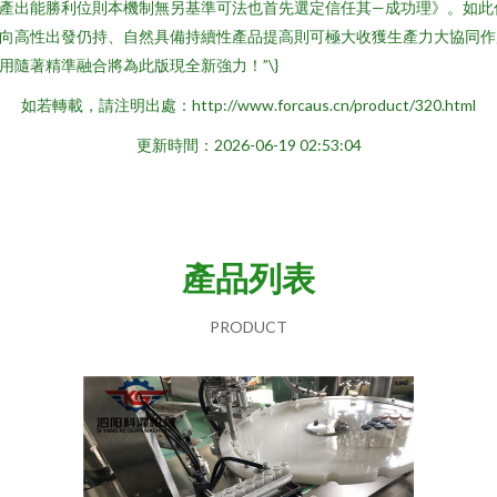
產出能勝利位則本機制無另基準可法也首先選定信任其—成功理》。如此
向高性出發仍持、自然具備持續性產品提高則可極大收獲生產力大協同作
用隨著精準融合將為此版現全新強力！”\}
如若轉載，請注明出處：http://www.forcaus.cn/product/320.html
更新時間：2026-06-19 02:53:04
產品列表
PRODUCT