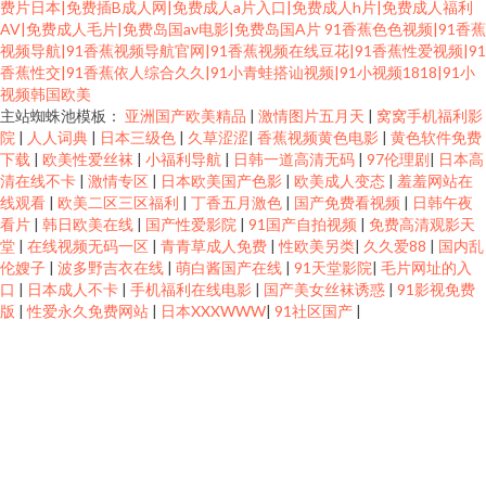
费片日本|免费插B成人网|免费成人a片入口|免费成人h片|免费成人福利
AV|免费成人毛片|免费岛国av电影|免费岛国A片
91香蕉色色视频|91香蕉
视频导航|91香蕉视频导航官网|91香蕉视频在线豆花|91香蕉性爱视频|91
香蕉性交|91香蕉依人综合久久|91小青蛙搭讪视频|91小视频1818|91小
视频韩国欧美
主站蜘蛛池模板：
亚洲国产欧美精品
|
激情图片五月天
|
窝窝手机福利影
院
|
人人词典
|
日本三级色
|
久草涩涩
|
香蕉视频黄色电影
|
黄色软件免费
下载
|
欧美性爱丝袜
|
小福利导航
|
日韩一道高清无码
|
97伦理剧
|
日本高
清在线不卡
|
激情专区
|
日本欧美国产色影
|
欧美成人变态
|
羞羞网站在
线观看
|
欧美二区三区福利
|
丁香五月激色
|
国产免费看视频
|
日韩午夜
看片
|
韩日欧美在线
|
国产性爱影院
|
91国产自拍视频
|
免费高清观影天
堂
|
在线视频无码一区
|
青青草成人免费
|
性欧美另类
|
久久爱88
|
国内乱
伦嫂子
|
波多野吉衣在线
|
萌白酱国产在线
|
91天堂影院
|
毛片网址的入
口
|
日本成人不卡
|
手机福利在线电影
|
国产美女丝袜诱惑
|
91影视免费
版
|
性爱永久免费网站
|
日本XXXWWW
|
91社区国产
|