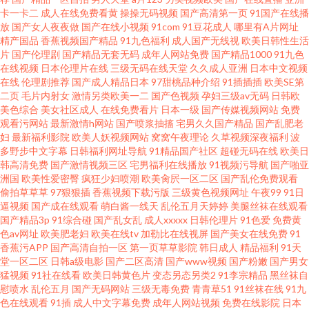
卡一卡二
成人在线免费看黄
操操无码视频
国产高清第一页
91国产在线播
放
国产女人夜夜做
国产在线小视频
91com
91豆花成人
哪里有A片网址
精产国品
香蕉视频国产精品
91九色福利
成人国产无线视
欧美日韩性生活
片
国产伦理剧
国产精品无套无码
成年人网站免费
国产精品1000
91九色
在线视频
日本伦理片在线
三级无码在线天堂
久久成人亚洲
日本中文视频
在线
伦理剧推荐
国产成人精品日本
97甜桃品种介绍
91插插插
欧美SE第
二页
毛片内射女
激情另类欧美一二
国产色视频
孕妇三级av无码
日韩欧
美色综合
美女社区成人
在线免费看片
日本一级
国产传媒视频网站
免费
观看污网站
最新激情h网站
国产喷浆抽搐
宅男久久国产精品
国产乱肥老
妇
最新福利影院
欧美人妖视频网站
窝窝午夜理论
久草视频深夜福利
波
多野步中文字幕
日韩福利网址导航
91精品国产社区
超碰无码在线
欧美日
韩高清免费
国产激情视频三区
宅男福利在线播放
91视频污导航
国产啪亚
洲国
欧美性爱密臀
疯狂少妇喷潮
欧美肏屄一区二区
国产乱伦免费观看
偷拍草草草
97狠狠插
香蕉视频下载污版
三级黄色视频网址
午夜99
91日
逼视频
国产成在线观看
萌白酱一线天
乱伦五月天婷婷
美腿丝袜在线观看
国产精品3p
91综合碰
国产乱女乱
成人xxxxx
日韩伦理片
91色爱
免费黄
色av网址
欧美肥老妇
欧美在线tv
加勒比在线视屏
国产美女在线免费
91
香蕉污APP
国产高清自拍一区
第一页草草影院
韩日成人
精品福利
91天
堂一区二区
日韩a级电影
国产二区高清
国产www视频
国产粉嫩
国产男女
猛视频
91社在线看
欧美日韩黄色片
变态另态另类2
91李宗精品
黑丝袜自
慰喷水
乱伦五月
国产无码网站
三级无毒免费
青青草51
91丝袜在线
91九
色在线观看
91插
成人中文字幕免费
成年人网站视频
免费在线影院
日本