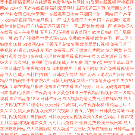
费小视频
搞黄网站在线观看
免费色情A片网扯
91资源在线视频
蜜桃视频
网站
91中文
国产在线视频
福利爱爱网址
岛国搬运工首页
伦理朋友的妈
妈
丝袜女同
日韩性爱网址
在线观看日本黄
亚洲国产第一网站
国产99不
有码 91TS在线 超碰97资源网 激情福利导航 欧美亚综合网 亚洲老司机www
卡
66精品视频
国产精品探花一区
成人免费国产大片
国产在线网址观看
欧美激情日韩
国产精品无码亚洲
国产一区二区黄片
喷潮一区
福利姬足交
九九黄视西瓜 午夜福利宅女 91亚洲色图 福利视频午夜剧场 狼友基地91 日韩
在线看
成人午夜网址
五月花无码视频
青青草国产
欧美日韩乱
国产屁屁
第一页
91国产视频网
性爱草逼91AV
免费欧美视频
欧美岛国一区二区
少
妇喷水18禁
51漫画APP
丁香五月花激情网
欧美爱爱tv视频
免费五月丁
无码剧场 中文字幕精品无吗 操少妇综合网 韩国福利社 亚洲无码福利社 国产
香视频
97香蕉超级碰碰
国产免费看二区
三级黄色片网站
综合网黄
在线
播放观看
欧美电影在线
伦理片在哪里看
蜜桃午夜网
久草资源在
日本三
3p网 久久综合青青草 日韩激情导航 99精品国 九九自怕 日本少妇亚洲 在线播
级大全
久久福利
福利所导航视频
成人片免费
国产第9页
中文字幕bt原声
三级日韩欧美
午夜视频123
日本推理片
丁香五月网站
国产免费看视频
极
品成人色
成人黑料自拍
国产日韩欧美网站
国产无码av
老湿A片影院
国产
放国产三级 超碰香蕉福利 精品三级网站 91色色导航导航 老司机福利电影院
精品自拍偷拍
牛牛影院A片
日韩无码视频网站
都市激情变态另类
男女91
视频
字幕在线精品播放
免费国产在线看
国产婷婷五月天
无码传媒导航
一本道爱天堂 超碰性爱 日韩97 超碰在线97观看 巨乳黑丝美女 色色看片 91次
日本电影伦理
国产午夜高清
美女黄色18
亚洲午夜精品视频
日本三级成人
观看
国产精品第12页
日韩午夜场
成人视频高清免费
伦理在线影视
成人
三级视频在线
91理论片
欧美日韩性爱福利
av午夜探花福利
精品毛片
久
元网页人口 日韩熟女成人 超碰勉费人妻 人人操人人 中文字幕A∨码 草莓视频
久叉叉
另类人妖视频
欧美熟妇穴视频
丁香五月V国产
日韩黄色网址
豆花
福利视频
轮理片自拍偷拍
日韩欧美美女视频
欧美A级黄色影院
丁香影视
在线播放
五月花
福利视频电影久久
污污污污免费
91金典免费
欧美三级日本
成人
在线吃瓜网站
成人岛国影院
成人动漫二区三区
久草在线最新
日韩精品推
荐
国产精品一区自拍
男人天堂
a片123
另类视频欧美
国产在线直播
亚洲