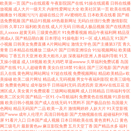
欧美第一页
国产ts在线观看
午夜影院国产在线
91操在线观看
日韩在线播
放视频
成人大片一级天天
内射性爱网址大全
欧美社区第一页
欧美在线视
频播放
91视频污污污
超碰在线公开
AV蜜桃吃瓜
日本欧美在线看
国产精
选免费视频
国产精品91视频
69热最新网址
无码白丝强行免费
激情影院
日韩
久草123
福利欧美在线
成人片无码
日韩成人极品视频
国产在线诱惑
乱人xxxxx
超黄无码
三级黄色图片
91免费看视频
精品午夜福利网
精品亚
洲成a人
国产精品萌白酱
日本理论
91操电影
91一区
成人精品无
91国产
小视频
日韩美女免费直播
A片网站网址
激情文学色
国产主播第37页
青久
青青
日本精品在线播放
三级A片
国产日韩亚洲综合
91短视频网站
欧美骚
网站
丁香五月天亚洲
欧美大粗吊人妖
深夜福利亚洲
人兽福利导航
91叉
叉操小骚逼
成人18视频
欧美大鸡吧
草逼wwww
久草福利免费试看
岛国
国产在线
91人人超碰青青
美女白丝18禁
91肏比
国产三区电影
国产内射
后入在线
黄色网址网站网址
97超在线视
免费视频网站
精品欧美精品v
欧
美操碰
欧美二级片网址
精品成人无码视频
男女午夜福利影院
欧美三级电
影
免费黄色网址
成年版快手
日韩福利无码
四虎四房
亚洲AV在线豆花
亚
洲区成人
美女黄片免费观看
三级网站视频网
成人日韩精品
日韩福利专区
欧美二区女同
国产精品一区91
小x导航福利
免费黄色在线视频
91原创视
频
欧美日韩小视频
国产成人在线无码
91黑料不
国产极品自拍
岛国最大
色网站
精品无码国产二品
欧美一及片
激情网婷婷
人妖大片
91天堂影视
国产www
成年人伦理片
高清日韩电影
国产尤物视频在线
超碰福利97视
屏
91看片入口
日本国产成人视频
日本日韩欧美在线
黄色资料入口
黄色
网三级毛片
最新黄色av
麻豆影院免费
五月天堂丁香
国产精品水多
福利